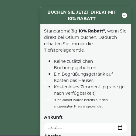
BUCHEN SIE JETZT DIREKT MIT
Übernachtung
10% RABATT
Komfort Zimmer
Standardmäßig
10% Rabatt*
, wenn Sie
Luxuriöses Zimmer
direkt bei Otium buchen. Dadurch
Suite
erhalten Sie immer die
Tiefstpreisgarantie.
Familienzimmer
Keine zusätzlichen
Buchungsgebühren
Über Otium
Ein Begrüßungsgetränk auf
Kosten des Hauses
Häufig gestellte Fragen
Kostenloses Zimmer-Upgrade (je
Offene Stellen
nach Verfügbarkeit)
Straßenarbeiten 2025
*Der Rabatt wurde bereits auf den
angezeigten Preis angewendet
Ankunft
Abreise