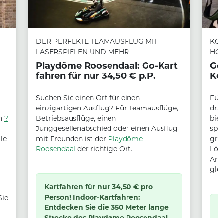
DER PERFEKTE TEAMAUSFLUG MIT
KO
LASERSPIELEN UND MEHR
H
Playdôme Roosendaal: Go-Kart
G
fahren für nur 34,50 € p.P.
K
Suchen Sie einen Ort für einen
Fü
einzigartigen Ausflug? Für Teamausflüge,
dr
en
?
Betriebsausflüge, einen
bi
Junggesellenabschied oder einen Ausflug
sp
lle
mit Freunden ist der
Playdôme
gr
Roosendaal
der richtige Ort.
Lö
An
gl
Kartfahren für nur 34,50 € pro
Person! Indoor-Kartfahren:
Sie
Entdecken Sie die 350 Meter lange
Strecke des Playdøme Roosendaal.