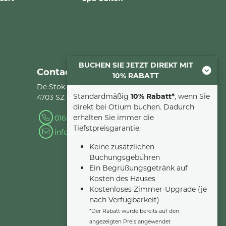
BUCHEN SIE JETZT DIREKT MIT
Contact
10% RABATT
De Stok 6-8
Standardmäßig
10% Rabatt*
, wenn Sie
4703 SZ Roosendaal
direkt bei Otium buchen. Dadurch
erhalten Sie immer die
0165 - 22 34 90
Tiefstpreisgarantie.
info@otium.nl
Keine zusätzlichen
Buchungsgebühren
Ein Begrüßungsgetränk auf
Kosten des Hauses
Kostenloses Zimmer-Upgrade (je
nach Verfügbarkeit)
*Der Rabatt wurde bereits auf den
angezeigten Preis angewendet