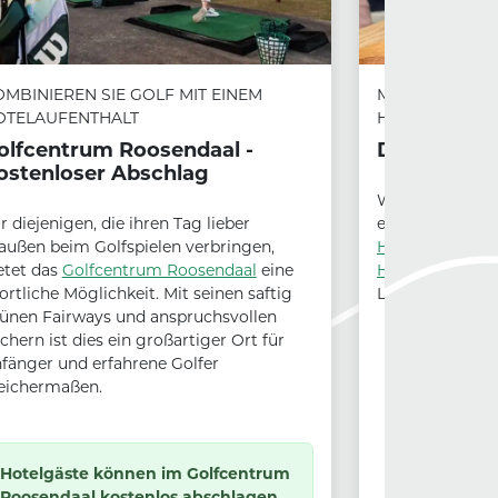
MBINIEREN SIE GOLF MIT EINEM
MITTAG- UND 
OTELAUFENTHALT
HOOIHUIS
olfcentrum Roosendaal -
Das Heuha
ostenloser Abschlag
Wenn es einen 
r diejenigen, die ihren Tag lieber
essen und trink
außen beim Golfspielen verbringen,
Hooihuis
in Roo
etet das
Golfcentrum Roosendaal
eine
Hooihuis
in Roo
ortliche Möglichkeit. Mit seinen saftig
Leben schon sei
ünen Fairways und anspruchsvollen
chern ist dies ein großartiger Ort für
fänger und erfahrene Golfer
eichermaßen.
Hotelgäste können im Golfcentrum
Roosendaal kostenlos abschlagen