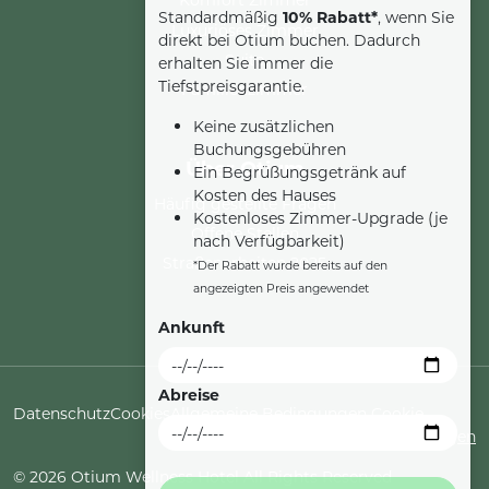
Standardmäßig
10% Rabatt*
, wenn Sie
Luxuriöses Zimmer
direkt bei Otium buchen. Dadurch
Suite
erhalten Sie immer die
Tiefstpreisgarantie.
Familienzimmer
Keine zusätzlichen
Buchungsgebühren
Über Otium
Ein Begrüßungsgetränk auf
Kosten des Hauses
Häufig gestellte Fragen
Kostenloses Zimmer-Upgrade (je
Offene Stellen
nach Verfügbarkeit)
Straßenarbeiten 2025
*Der Rabatt wurde bereits auf den
angezeigten Preis angewendet
Ankunft
Abreise
Datenschutz
Cookies
Allgemeine Bedingungen
Cookie
und Konditionen
Einstellungen
© 2026 Otium Wellness Hotel All Rights Reserved