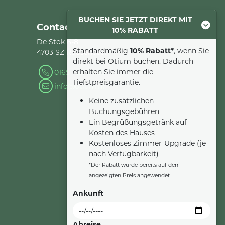
BUCHEN SIE JETZT DIREKT MIT
Contact
10% RABATT
De Stok 6-8
Standardmäßig
10% Rabatt*
, wenn Sie
4703 SZ Roosendaal
direkt bei Otium buchen. Dadurch
erhalten Sie immer die
0165 - 22 34 90
Tiefstpreisgarantie.
info@otium.nl
Keine zusätzlichen
Buchungsgebühren
Ein Begrüßungsgetränk auf
Kosten des Hauses
Kostenloses Zimmer-Upgrade (je
nach Verfügbarkeit)
*Der Rabatt wurde bereits auf den
angezeigten Preis angewendet
Ankunft
Abreise