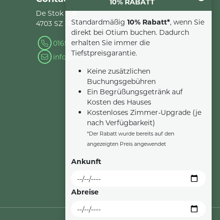
10% RABATT
De Stok 6-8
Standardmäßig
10% Rabatt*
, wenn Sie
4703 SZ Roosendaal
direkt bei Otium buchen. Dadurch
erhalten Sie immer die
0165 - 22 34 90
Tiefstpreisgarantie.
info@otium.nl
Keine zusätzlichen
Buchungsgebühren
Ein Begrüßungsgetränk auf
Kosten des Hauses
Kostenloses Zimmer-Upgrade (je
nach Verfügbarkeit)
*Der Rabatt wurde bereits auf den
angezeigten Preis angewendet
Ankunft
Abreise