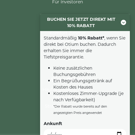
Für Investoren
BUCHEN SIE JETZT DIREKT MIT
Übernachtung
10% RABATT
Komfort Zimmer
Standardmäßig
10% Rabatt*
, wenn Sie
Luxuriöses Zimmer
direkt bei Otium buchen. Dadurch
Suite
erhalten Sie immer die
Tiefstpreisgarantie.
Familienzimmer
Keine zusätzlichen
Buchungsgebühren
Über Otium
Ein Begrüßungsgetränk auf
Kosten des Hauses
Häufig gestellte Fragen
Kostenloses Zimmer-Upgrade (je
Offene Stellen
nach Verfügbarkeit)
Straßenarbeiten 2025
*Der Rabatt wurde bereits auf den
angezeigten Preis angewendet
Ankunft