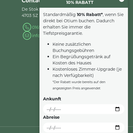
Contact
10% RABATT
De Stok 6-8
Standardmäßig
10% Rabatt*
, wenn Sie
4703 SZ Roosendaal
direkt bei Otium buchen. Dadurch
erhalten Sie immer die
0165 - 22 34 90
Tiefstpreisgarantie.
info@otium.nl
Keine zusätzlichen
Buchungsgebühren
Ein Begrüßungsgetränk auf
Kosten des Hauses
Kostenloses Zimmer-Upgrade (je
nach Verfügbarkeit)
*Der Rabatt wurde bereits auf den
angezeigten Preis angewendet
Ankunft
Abreise